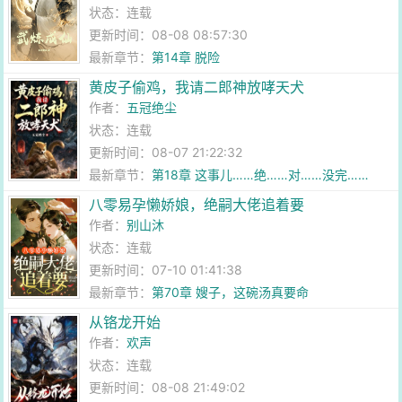
状态：连载
更新时间：08-08 08:57:30
最新章节：
第14章 脱险
黄皮子偷鸡，我请二郎神放哮天犬
作者：
五冠绝尘
状态：连载
更新时间：08-07 21:22:32
最新章节：
第18章 这事儿……绝……对……没完……
八零易孕懒娇娘，绝嗣大佬追着要
作者：
别山沐
状态：连载
更新时间：07-10 01:41:38
最新章节：
第70章 嫂子，这碗汤真要命
从铬龙开始
作者：
欢声
状态：连载
更新时间：08-08 21:49:02