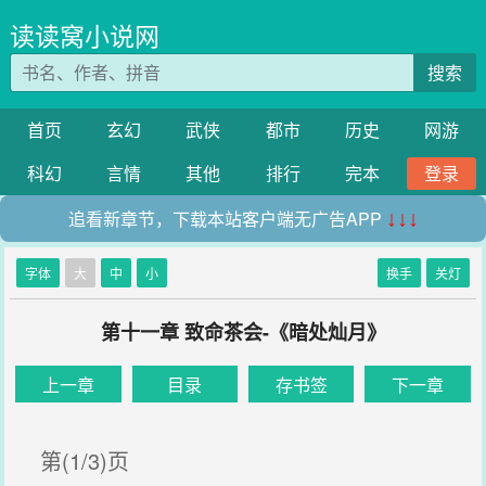
读读窝小说网
搜索
首页
玄幻
武侠
都市
历史
网游
科幻
言情
其他
排行
完本
登录
追看新章节，下载本站客户端无广告APP
↓↓↓
字体
大
中
小
换手
关灯
第十一章 致命茶会-《暗处灿月》
上一章
目录
存书签
下一章
第(1/3)页