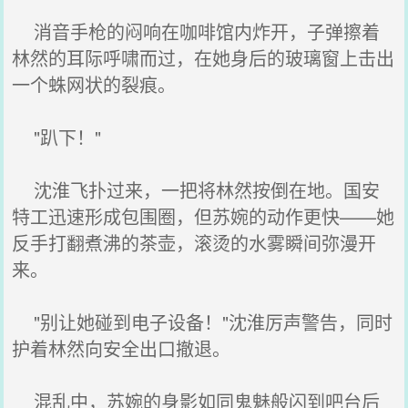
消音手枪的闷响在咖啡馆内炸开，子弹擦着
林然的耳际呼啸而过，在她身后的玻璃窗上击出
一个蛛网状的裂痕。
"趴下！"
沈淮飞扑过来，一把将林然按倒在地。国安
特工迅速形成包围圈，但苏婉的动作更快——她
反手打翻煮沸的茶壶，滚烫的水雾瞬间弥漫开
来。
"别让她碰到电子设备！"沈淮厉声警告，同时
护着林然向安全出口撤退。
混乱中，苏婉的身影如同鬼魅般闪到吧台后