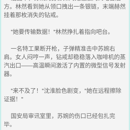
方。林然看到她从领口拽出一条银链，末端赫然
挂着那枚消失的钻戒。
"她要传输数据！"林然挣扎着指向吧台。
一名特工果断开枪，子弹精准击中苏婉右
肩。女人闷哼一声，钻戒却稳稳落入咖啡机的蒸
汽出口——高温瞬间激活了内置的微型信号发射
器。
"来不及了！"沈淮脸色剧变，"她在远程擦除
证据！"
国安局审讯室里，苏婉的伤口已经包扎完
毕。