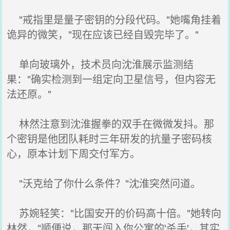
"戒指里是量子密钥的分段代码。"她嘴角挂着
诡异的微笑，"现在应该已经自毁完毕了。"
单向玻璃外，技术员向沈淮展示监测结
果："确实检测到一组定向卫星信号，但内容无
法还原。"
林然注意到沈淮握拳的双手在微微发抖。那
个密钥是他团队耗时三年研发的抗量子密码核
心，原本计划下周交付军方。
"沃克给了你什么条件？"沈淮突然问道。
苏婉轻笑："比国安开的价码高十倍。"她转向
林然，"顺便说，那天闯入你公寓的'杀手'，其实