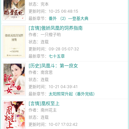
状态：完本
更新时间：10-25 06:48:15
最新章节：
番外 （2）—登基大典
[言情]傲娇凤凰的饲养指南
作者：
一只橙子哟
状态：连载
更新时间：09-28 05:07:32
最新章节：
七十五章
[历史]凤凰斗：第一庶女
作者：
南宫思
状态：连载
更新时间：10-21 04:39:41
最新章节：
太阳照常升起（番外完结）
[言情]凰权至上
作者：
南州花主
状态：连载
更新时间：10-07 17:02:42