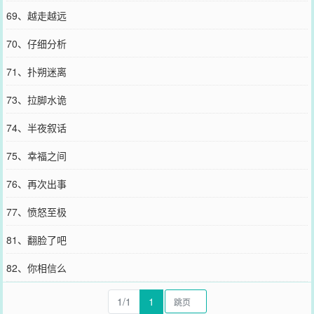
69、越走越远
70、仔细分析
71、扑朔迷离
73、拉脚水诡
74、半夜叙话
75、幸福之间
76、再次出事
77、愤怒至极
81、翻脸了吧
82、你相信么
1/1
1