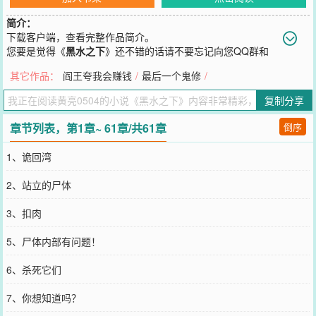
简介：
下载客户端，查看完整作品简介。
您要是觉得《
黑水之下
》还不错的话请不要忘记向您QQ群和
微博微信里的朋友推荐哦！
其它作品：
阎王夸我会赚钱
/
最后一个鬼修
/
复制分享
章节列表，第1章~ 61章/共61章
倒序
1、诡回湾
2、站立的尸体
3、扣肉
5、尸体内部有问题！
6、杀死它们
7、你想知道吗？