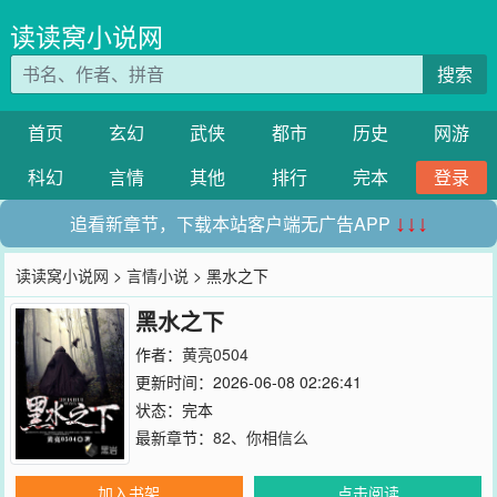
读读窝小说网
搜索
首页
玄幻
武侠
都市
历史
网游
科幻
言情
其他
排行
完本
登录
追看新章节，下载本站客户端无广告APP
↓↓↓
读读窝小说网
>
言情小说
> 黑水之下
黑水之下
作者：
黄亮0504
更新时间：2026-06-08 02:26:41
状态：完本
最新章节：
82、你相信么
加入书架
点击阅读