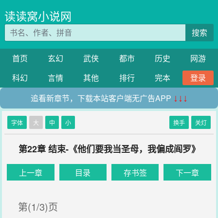
读读窝小说网
搜索
首页
玄幻
武侠
都市
历史
网游
科幻
言情
其他
排行
完本
登录
追看新章节，下载本站客户端无广告APP
↓↓↓
字体
大
中
小
换手
关灯
第22章 结束-《他们要我当圣母，我偏成阎罗》
上一章
目录
存书签
下一章
第(1/3)页