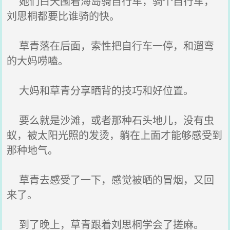
她们白天围着海岛骑自行车，骑个自行车，
刘思桐都要比谁骑的快。
草青落在后面，索性把自行车一停，和遛弯
的大妈唠嗑。
大妈和草青分享晒背的技巧和好位置。
要么就是沙滩，或者那种石头地儿，没有虫
蚁，被太阳光照的发烫，躺在上面才能够感受到
那种地气。
草青去感受了一下，感觉被晒的冒烟，又回
来了。
到了晚上，草青跟着刘思桐学会了搓麻。