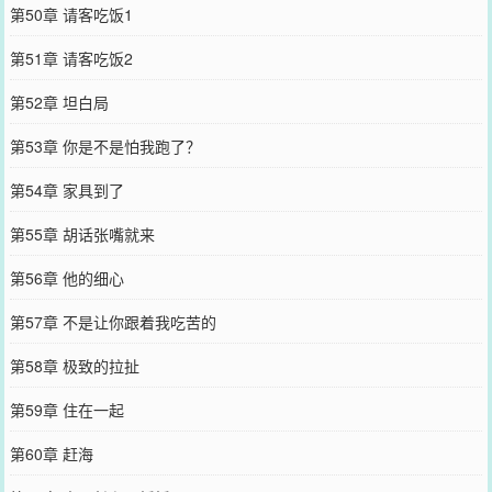
第50章 请客吃饭1
第51章 请客吃饭2
第52章 坦白局
第53章 你是不是怕我跑了？
第54章 家具到了
第55章 胡话张嘴就来
第56章 他的细心
第57章 不是让你跟着我吃苦的
第58章 极致的拉扯
第59章 住在一起
第60章 赶海