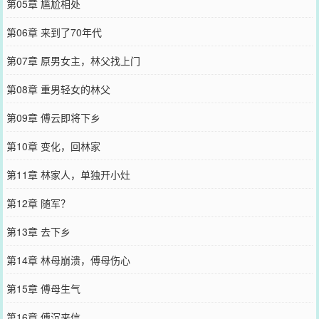
第05章 尴尬相处
第06章 来到了70年代
第07章 原男女主，林父找上门
第08章 重男轻女的林父
第09章 傅云即将下乡
第10章 变化，回林家
第11章 林家人，单独开小灶
第12章 随军？
第13章 去下乡
第14章 林母崩溃，傅母伤心
第15章 傅母生气
第16章 傅沉来信