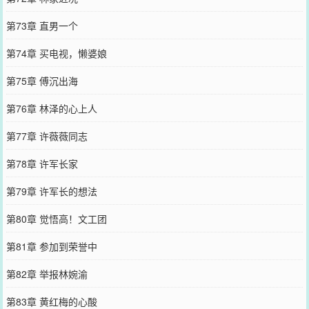
第73章 直男一个
第74章 买电视，懒婆娘
第75章 傅沉出海
第76章 林泽的心上人
第77章 许薇薇同志
第78章 许军长家
第79章 许军长的想法
第80章 觉悟高！文工团
第81章 参加到荣誉中
第82章 举报林婉渝
第83章 黄红梅的心酸