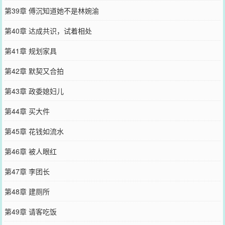
第39章 傅沉知道她不是林婉渝
第40章 达成共识，试着相处
第41章 规划家具
第42章 默契又合拍
第43章 政委媳妇儿
第44章 买大件
第45章 花钱如流水
第46章 被人眼红
第47章 李团长
第48章 建厕所
第49章 请客吃饭