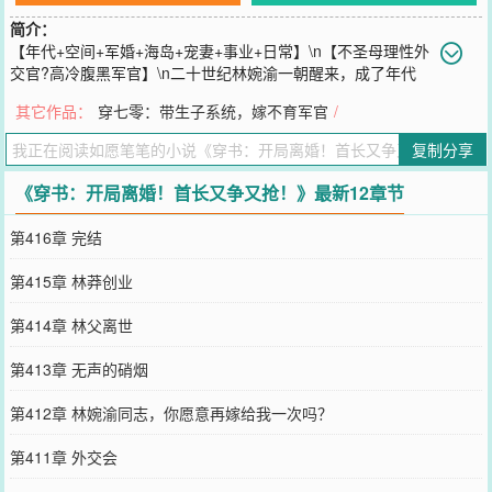
简介：
【年代+空间+军婚+海岛+宠妻+事业+日常】\n【不圣母理性外
交官?高冷腹黑军官】\n二十世纪林婉渝一朝醒来，成了年代
文小说里大佬的早死前妻。\n小说里，原主为了攀附权贵，故意跳河
其它作品：
穿七零：带生子系统，嫁不育军官
/
算计堂哥战友，逼人负责。\n结婚后丈夫两年不回家，原主踏上寻夫
之路。\n结果原主在火车上被歹徒一刀捅死，二十世纪的林婉渝成了
复制分享
大佬那早死的前妻。\n林婉渝看着贴着红色喜字的婚房，冷落的婆
家，直接踏上去部队的火车提离婚。\n傅沉看着面前大变样的妻子，
《穿书：开局离婚！首长又争又抢！》最新12章节
那颗静寂二十几年的心跳动了。\n可面前的女人一张嘴，第一句话就
是：“我是来找你离婚的。”\n林婉渝以为这段婚姻会以“和平”结束，可
第416章 完结
她一说“离婚”，大佬就就红了眼。\n上交的结婚报告被撕毁，高冷的军
官成了忠犬。\n高大的身躯把她堵在了墙角，语气狠戾：“离婚？死都
第415章 林莽创业
不可能。”\n“嗯？”\n林婉渝不满挑眉，禁欲大佬语气满是哀求。\n“求
你，不要离婚。”\n“工资上交，家务我干。”\n......\n......\n“哎哟～傅沉
第414章 林父离世
又在干家务呢。”\n“我的乖乖！傅沉媳妇儿一胎怀两。”\n“听说了吗？
傅沉媳妇儿一月赚上千。”\n“不得了了，傅沉媳妇儿上电视了。”\n“我
第413章 无声的硝烟
的老天爷！傅沉媳妇儿光宗耀祖了！”
您要是觉得《
穿书：开局离婚！首长又争又抢！
》还不错的话请不要
第412章 林婉渝同志，你愿意再嫁给我一次吗？
忘记向您QQ群和微博微信里的朋友推荐哦！
第411章 外交会